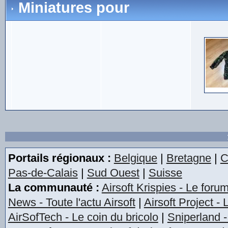
Miniatures pour
Portails régionaux :
Belgique
|
Bretagne
|
C
Pas-de-Calais
|
Sud Ouest
|
Suisse
La communauté :
Airsoft Krispies - Le foru
News - Toute l'actu Airsoft
|
Airsoft Project -
AirSofTech - Le coin du bricolo
|
Sniperland -