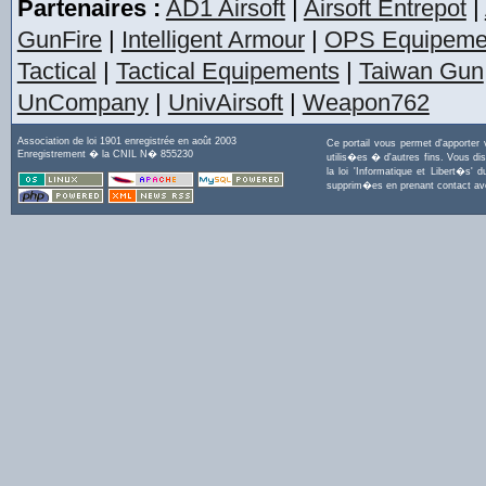
Partenaires :
AD1 Airsoft
|
Airsoft Entrepot
|
GunFire
|
Intelligent Armour
|
OPS Equipeme
Tactical
|
Tactical Equipements
|
Taiwan Gun
UnCompany
|
UnivAirsoft
|
Weapon762
Association de loi 1901 enregistrée en août 2003
Ce portail vous permet d'apporter
Enregistrement � la CNIL N� 855230
utilis�es � d'autres fins. Vous di
la loi 'Informatique et Libert�s
supprim�es en prenant contact a