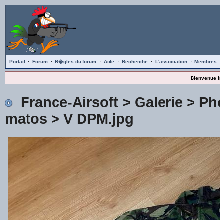
Portail
·
Forum
·
R�gles du forum
·
Aide
·
Recherche
·
L'association
·
Membres
Bienvenue i
France-Airsoft
>
Galerie
>
Ph
matos
> V DPM.jpg