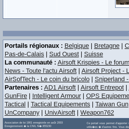
Portails régionaux :
Belgique
|
Bretagne
|
C
Pas-de-Calais
|
Sud Ouest
|
Suisse
La communauté :
Airsoft Krispies - Le foru
News - Toute l'actu Airsoft
|
Airsoft Project -
AirSofTech - Le coin du bricolo
|
Sniperland -
Partenaires :
AD1 Airsoft
|
Airsoft Entrepot
|
GunFire
|
Intelligent Armour
|
OPS Equipeme
Tactical
|
Tactical Equipements
|
Taiwan Gun
UnCompany
|
UnivAirsoft
|
Weapon762
Association de loi 1901 enregistrée en août 2003
Ce portail vous permet d'apporter
Enregistrement � la CNIL N� 855230
utilis�es � d'autres fins. Vous di