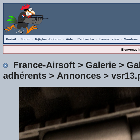
Portail
·
Forum
·
R�gles du forum
·
Aide
·
Recherche
·
L'association
·
Membres
Bienvenue i
France-Airsoft
>
Galerie
>
Gal
adhérents
>
Annonces
> vsr13.