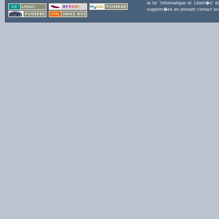
la loi 'Informatique et Libert�s
supprim�es en prenant contact a