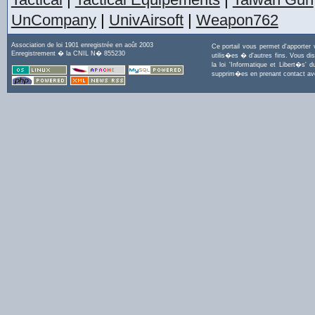
UnCompany
|
UnivAirsoft
|
Weapon762
Association de loi 1901 enregistrée en août 2003
Ce portail vous permet d'apporter
Enregistrement � la CNIL N� 855230
utilis�es � d'autres fins. Vous di
la loi 'Informatique et Libert�s
supprim�es en prenant contact a