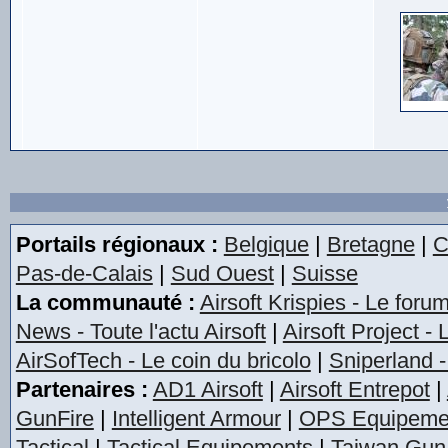
Portails régionaux :
Belgique
|
Bretagne
|
C
Pas-de-Calais
|
Sud Ouest
|
Suisse
La communauté :
Airsoft Krispies - Le foru
News - Toute l'actu Airsoft
|
Airsoft Project -
AirSofTech - Le coin du bricolo
|
Sniperland -
Partenaires :
AD1 Airsoft
|
Airsoft Entrepot
|
GunFire
|
Intelligent Armour
|
OPS Equipeme
Tactical
|
Tactical Equipements
|
Taiwan Gun