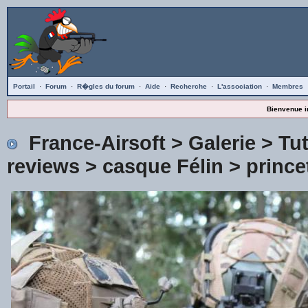
Portail
·
Forum
·
R�gles du forum
·
Aide
·
Recherche
·
L'association
·
Membres
Bienvenue i
France-Airsoft
>
Galerie
>
Tu
reviews
>
casque Félin
> princet