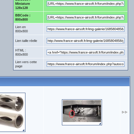
Miniature
128x128
BBCode :
800x800
Lien en
800x800
Lien taille réelle
HTML :
800x800
Lien vers cette
page