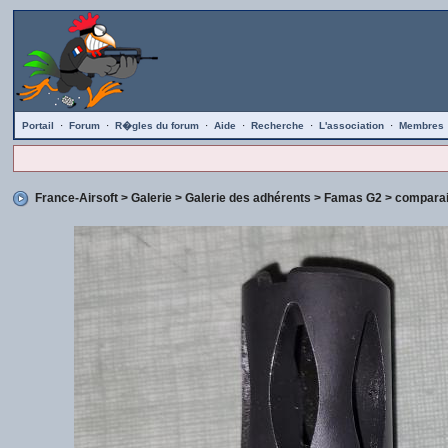
Portail
·
Forum
·
R�gles du forum
·
Aide
·
Recherche
·
L'association
·
Membres
France-Airsoft
>
Galerie
>
Galerie des adhérents
>
Famas G2
> comparai