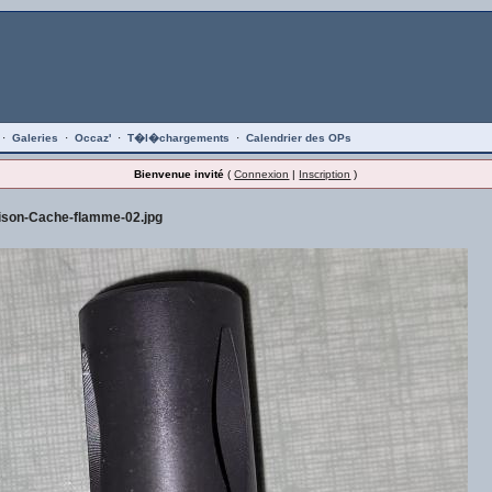
·
Galeries
·
Occaz'
·
T�l�chargements
·
Calendrier des OPs
Bienvenue invité
(
Connexion
|
Inscription
)
son-Cache-flamme-02.jpg