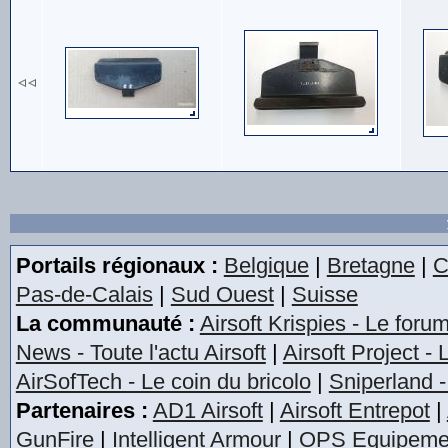
Portails régionaux :
Belgique
|
Bretagne
|
C
Pas-de-Calais
|
Sud Ouest
|
Suisse
La communauté :
Airsoft Krispies - Le foru
News - Toute l'actu Airsoft
|
Airsoft Project -
AirSofTech - Le coin du bricolo
|
Sniperland -
Partenaires :
AD1 Airsoft
|
Airsoft Entrepot
|
GunFire
|
Intelligent Armour
|
OPS Equipeme