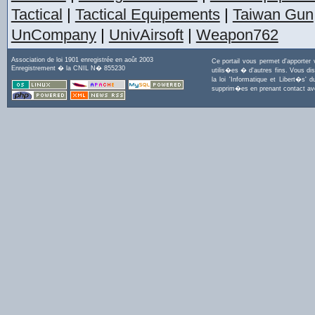
Tactical
|
Tactical Equipements
|
Taiwan Gun
UnCompany
|
UnivAirsoft
|
Weapon762
Association de loi 1901 enregistrée en août 2003
Ce portail vous permet d'apporter
Enregistrement � la CNIL N� 855230
utilis�es � d'autres fins. Vous di
la loi 'Informatique et Libert�s
supprim�es en prenant contact a