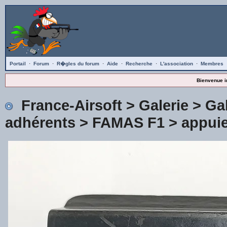
Portail
·
Forum
·
R�gles du forum
·
Aide
·
Recherche
·
L'association
·
Membres
Bienvenue i
France-Airsoft
>
Galerie
>
Gal
adhérents
>
FAMAS F1
> appuie