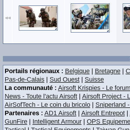
Portails régionaux :
Belgique
|
Bretagne
|
C
Pas-de-Calais
|
Sud Ouest
|
Suisse
La communauté :
Airsoft Krispies - Le foru
News - Toute l'actu Airsoft
|
Airsoft Project -
AirSofTech - Le coin du bricolo
|
Sniperland -
Partenaires :
AD1 Airsoft
|
Airsoft Entrepot
|
GunFire
|
Intelligent Armour
|
OPS Equipeme
Tactical
|
Tactical Equipements
|
Taiwan Gun