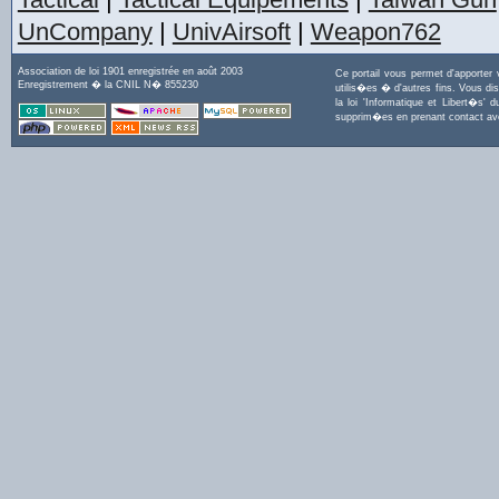
UnCompany
|
UnivAirsoft
|
Weapon762
Association de loi 1901 enregistrée en août 2003
Ce portail vous permet d'apporter
Enregistrement � la CNIL N� 855230
utilis�es � d'autres fins. Vous di
la loi 'Informatique et Libert�s
supprim�es en prenant contact a