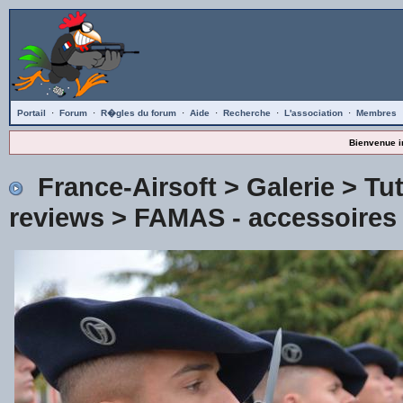
Portail
·
Forum
·
R�gles du forum
·
Aide
·
Recherche
·
L'association
·
Membres
Bienvenue i
France-Airsoft
>
Galerie
>
Tu
reviews
>
FAMAS - accessoires