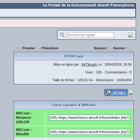
Premier
Précédent
Suivant
Dernier
NYX03.jpg
Mise en ligne par :
AirTiksam
Le : 18/04/2024, 18:36
Vues : 109 · Commentaires : 0
Taille du fichier : 129.51 Ko · Dimensions : 1400x934
Liens rapides & BBCode
BBCode :
Miniature
128x128
BBCode :
800x800