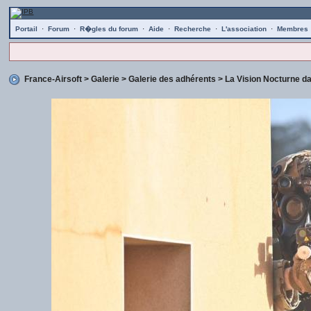
Portail
·
Forum
·
R�gles du forum
·
Aide
·
Recherche
·
L'association
·
Membres
France-Airsoft
>
Galerie
>
Galerie des adhérents
>
La Vision Nocturne d