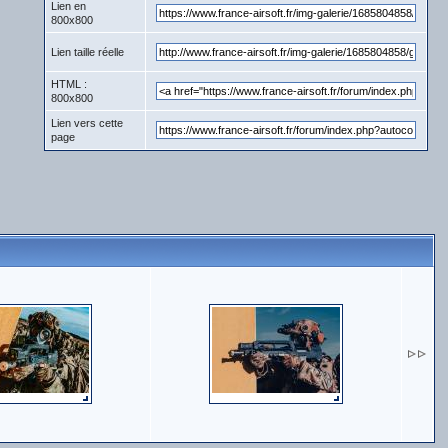
Lien en
800x800
Lien taille réelle
HTML :
800x800
Lien vers cette
page