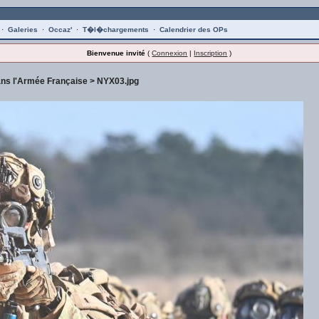
·
Galeries
·
Occaz'
·
T�l�chargements
·
Calendrier des OPs
Bienvenue invité
(
Connexion
|
Inscription
)
ans l'Armée Française
> NYX03.jpg