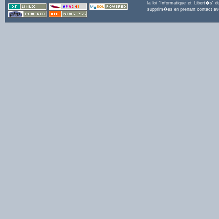
la loi 'Informatique et Libert�s
supprim�es en prenant contact a