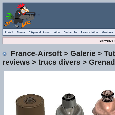
Portail
·
Forum
·
R�gles du forum
·
Aide
·
Recherche
·
L'association
·
Membres
Bienvenue i
France-Airsoft
>
Galerie
>
Tu
reviews
>
trucs divers
> Grenad