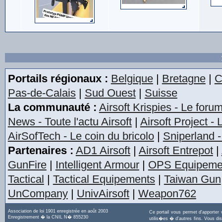
Portails régionaux :
Belgique
|
Bretagne
|
C
Pas-de-Calais
|
Sud Ouest
|
Suisse
La communauté :
Airsoft Krispies - Le foru
News - Toute l'actu Airsoft
|
Airsoft Project -
AirSofTech - Le coin du bricolo
|
Sniperland -
Partenaires :
AD1 Airsoft
|
Airsoft Entrepot
|
GunFire
|
Intelligent Armour
|
OPS Equipeme
Tactical
|
Tactical Equipements
|
Taiwan Gun
UnCompany
|
UnivAirsoft
|
Weapon762
Association de loi 1901 enregistrée en août 2003
Ce portail vous permet d'apporter
Enregistrement � la CNIL N� 855230
utilis�es � d'autres fins. Vous di