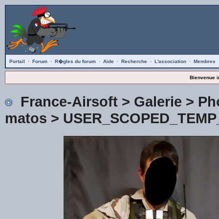
Portail
·
Forum
·
R�gles du forum
·
Aide
·
Recherche
·
L'association
·
Membres
Bienvenue i
France-Airsoft
>
Galerie
>
Ph
matos
> USER_SCOPED_TEMP_D