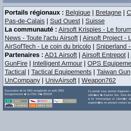
Portails régionaux :
Belgique
|
Bretagne
|
C
Pas-de-Calais
|
Sud Ouest
|
Suisse
La communauté :
Airsoft Krispies - Le foru
News - Toute l'actu Airsoft
|
Airsoft Project -
AirSofTech - Le coin du bricolo
|
Sniperland -
Partenaires :
AD1 Airsoft
|
Airsoft Entrepot
|
GunFire
|
Intelligent Armour
|
OPS Equipeme
Tactical
|
Tactical Equipements
|
Taiwan Gun
UnCompany
|
UnivAirsoft
|
Weapon762
Association de loi 1901 enregistrée en août 2003
Ce portail vous permet d'apporter
Enregistrement � la CNIL N� 855230
utilis�es � d'autres fins. Vous di
la loi 'Informatique et Libert�s
supprim�es en prenant contact a