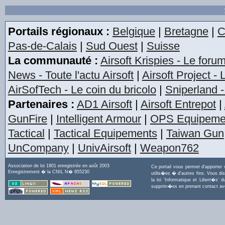
Portails régionaux :
Belgique
|
Bretagne
|
C
Pas-de-Calais
|
Sud Ouest
|
Suisse
La communauté :
Airsoft Krispies - Le foru
News - Toute l'actu Airsoft
|
Airsoft Project -
AirSofTech - Le coin du bricolo
|
Sniperland -
Partenaires :
AD1 Airsoft
|
Airsoft Entrepot
|
GunFire
|
Intelligent Armour
|
OPS Equipeme
Tactical
|
Tactical Equipements
|
Taiwan Gun
UnCompany
|
UnivAirsoft
|
Weapon762
Association de loi 1901 enregistrée en août 2003
Ce portail vous permet d'apporter
Enregistrement � la CNIL N� 855230
utilis�es � d'autres fins. Vous di
la loi 'Informatique et Libert�s
supprim�es en prenant contact a