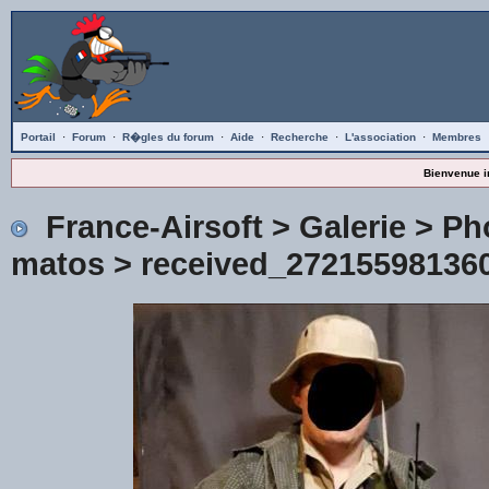
Portail
·
Forum
·
R�gles du forum
·
Aide
·
Recherche
·
L'association
·
Membres
Bienvenue i
France-Airsoft
>
Galerie
>
Ph
matos
> received_272155981360