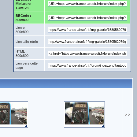
Miniature
128x128
BBCode :
800x800
Lien en
800x800
Lien taille réelle
HTML :
800x800
Lien vers cette
page