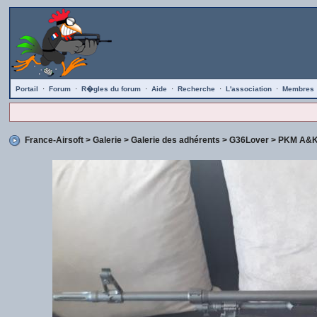
Portail
·
Forum
·
R�gles du forum
·
Aide
·
Recherche
·
L'association
·
Membres
France-Airsoft
>
Galerie
>
Galerie des adhérents
>
G36Lover
> PKM A&