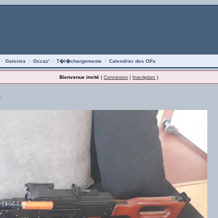
·
Galeries
·
Occaz'
·
T�l�chargements
·
Calendrier des OPs
Bienvenue invité
(
Connexion
|
Inscription
)
K