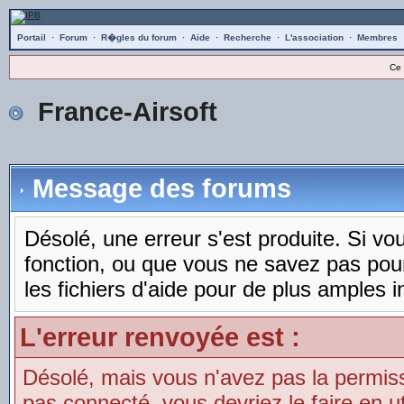
Portail
·
Forum
·
R�gles du forum
·
Aide
·
Recherche
·
L'association
·
Membres
Ce 
France-Airsoft
Message des forums
Désolé, une erreur s'est produite. Si vous
fonction, ou que vous ne savez pas pou
les fichiers d'aide pour de plus amples i
L'erreur renvoyée est :
Désolé, mais vous n'avez pas la permissio
pas connecté, vous devriez le faire en uti