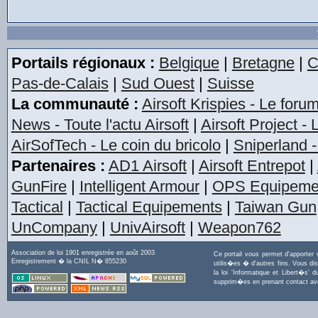
Portails régionaux :
Belgique
|
Bretagne
|
C
Pas-de-Calais
|
Sud Ouest
|
Suisse
La communauté :
Airsoft Krispies - Le foru
News - Toute l'actu Airsoft
|
Airsoft Project -
AirSofTech - Le coin du bricolo
|
Sniperland -
Partenaires :
AD1 Airsoft
|
Airsoft Entrepot
|
GunFire
|
Intelligent Armour
|
OPS Equipeme
Tactical
|
Tactical Equipements
|
Taiwan Gun
UnCompany
|
UnivAirsoft
|
Weapon762
Association de loi 1901 enregistrée en août 2003
Ce portail vous permet d'apporter
Enregistrement � la CNIL N� 855230
utilis�es � d'autres fins. Vous di
la loi 'Informatique et Libert�s
supprim�es en prenant contact a