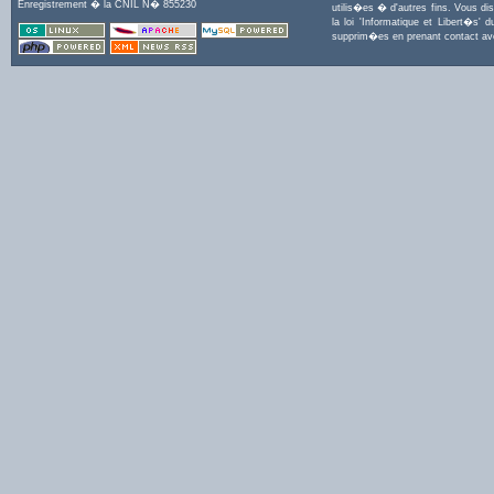
Enregistrement � la CNIL N� 855230
utilis�es � d'autres fins. Vous di
la loi 'Informatique et Libert�s
supprim�es en prenant contact a