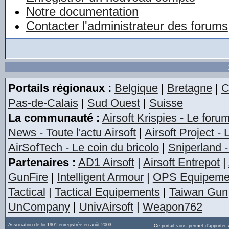
Notre documentation
Contacter l'administrateur des forums
Portails régionaux :
Belgique
|
Bretagne
|
C
Pas-de-Calais
|
Sud Ouest
|
Suisse
La communauté :
Airsoft Krispies - Le foru
News - Toute l'actu Airsoft
|
Airsoft Project -
AirSofTech - Le coin du bricolo
|
Sniperland -
Partenaires :
AD1 Airsoft
|
Airsoft Entrepot
|
GunFire
|
Intelligent Armour
|
OPS Equipeme
Tactical
|
Tactical Equipements
|
Taiwan Gun
UnCompany
|
UnivAirsoft
|
Weapon762
Association de loi 1901 enregistrée en août 2003
Ce portail vous permet d'apporter