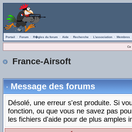
Portail
·
Forum
·
R�gles du forum
·
Aide
·
Recherche
·
L'association
·
Membres
Ce 
France-Airsoft
Message des forums
Désolé, une erreur s'est produite. Si vous
fonction, ou que vous ne savez pas pou
les fichiers d'aide pour de plus amples i